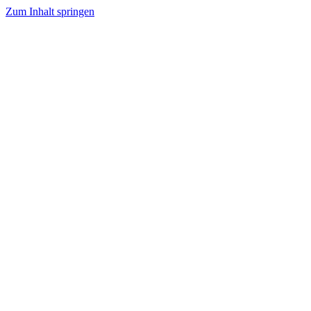
Zum Inhalt springen
Im ersten Teil ging es um die Fragen zur Vermarktung – Großmarkt ja 
Bewässerung, wohin mit dem ganzen Plastik und was können wir als V